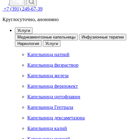
+7 (391) 249-67-39
Круглосуточно, анонимно
Услуги
Медикаментозные капельницы
Инфузионные терапии
Наркология
Услуги
Капельница натрий
Капельница физраствор
Капельница железа
Капельница феринжект
Капельница цитофлавин
Капельница Гептрала
Капельница дексаметазона
Капельница калий
Капельница магний