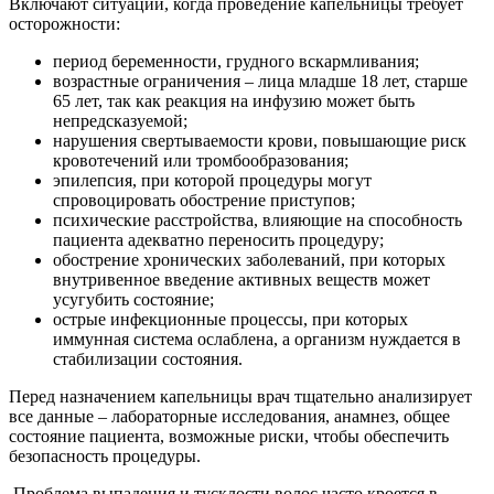
Включают ситуации, когда проведение капельницы требует
осторожности:
период беременности, грудного вскармливания;
возрастные ограничения – лица младше 18 лет, старше
65 лет, так как реакция на инфузию может быть
непредсказуемой;
нарушения свертываемости крови, повышающие риск
кровотечений или тромбообразования;
эпилепсия, при которой процедуры могут
спровоцировать обострение приступов;
психические расстройства, влияющие на способность
пациента адекватно переносить процедуру;
обострение хронических заболеваний, при которых
внутривенное введение активных веществ может
усугубить состояние;
острые инфекционные процессы, при которых
иммунная система ослаблена, а организм нуждается в
стабилизации состояния.
Перед назначением капельницы врач тщательно анализирует
все данные – лабораторные исследования, анамнез, общее
состояние пациента, возможные риски, чтобы обеспечить
безопасность процедуры.
Проблема выпадения и тусклости волос часто кроется в