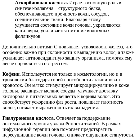
Аскорбиновая кислота.
Играет основную роль в
синтезе коллагена – структурного белка,
обеспечивающего прочность кожи, сосудов,
соединительной ткани. Благодаря этому
улучшается состояние кожи головы, укрепляются
капилляры, усиливается питание волосяных
фолликулов.
Дополнительно витами C повышает усвояемость железа, что
особенно важно при склонности к выпадению волос, а также
усиливает антиоксидантную защиту организма, помогая ему
легче справляться со стрессом.
Кофеин.
Используется не только в косметологии, но и в
трихологии благодаря своей способности активировать
кровоток. Он мягко стимулирует микроциркуляцию в коже
головы, расширяет мелкие сосуды, улучшает доставку
кислорода и питательных веществ к корням волос. Это
способствует ускорению фаз роста, повышает плотность
волос, снижает выраженность их выпадения.
Гиалуроновая кислота.
Отвечает за поддержание
оптимального уровня увлажнённости тканей. В рамках
инфузионной терапии она помогает предотвратить
пересушивание кожи головы, снижает ощущение стянутости,