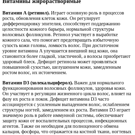
Витамины жирорастворимые
Витамин A (ретинол).
Играет основную роль в процессов
роста, обновления клеток кожи. Он регулирует
дифференцировку эпителия, способствует поддержанию
целостности кожного барьера, нормальной структуры
волосяных фолликулов. Ретинол участвует в выработке
кожного сала, что помогает предотвращать избыточную
сухость кожи головы, ломкость волос. При достаточном
уровне витамина A улучшается внешний вид кожи, она
становится более гладкой, эластичной, а волосы приобретают
здоровый блеск. Дефицит ретинола может проявляться
повышенной сухостью, шелушением кожи, замедленным
ростом волос, их истончением.
Витамин D3 (холекальциферол).
Важен для нормального
функционирования волосяных фолликулов, здоровья кожи.
Он участвует в регуляции жизненного цикла волос, влияет на
фазу их роста и покоя. Дефицит витамина D3 часто
ассоциируется с усиленным выпадением волос, ослаблением
структуры ногтей, замедлением их роста. Витамин D3 играет
значимую роль в работе иммунной системы, обеспечивает
защиту кожи от воспалительных процессов, инфекционных
агентов. Также он необходим для полноценного обмена
кальция, фосфора, что отражается на костной ткани, ногтевых