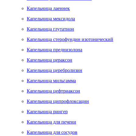
Капельница лаеннек
Капельница мексидола
Капельница глутатион
Капельница стерофундин изотонический
Капельница преднизолона
Капельница цераксон
Капельница церебролизин
Капельница мильгамма
Капельница цефтриаксон
Капельница ципрофлоксацин
Капельница рингер
Капельница для печени
Капельница для сосудов