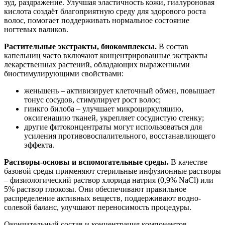
зуд, раздражение. Улучшая эластичность кожи, гиалуроновая
кислота создаёт благоприятную среду для здорового роста
волос, помогает поддерживать нормальное состояние
ногтевых валиков.
Растительные экстракты, биокомплексы.
В состав
капельниц часто включают концентрированные экстракты
лекарственных растений, обладающих выраженными
биостимулирующими свойствами:
женьшень – активизирует клеточный обмен, повышает
тонус сосудов, стимулирует рост волос;
гинкго билоба – улучшает микроциркуляцию,
оксигенацию тканей, укрепляет сосудистую стенку;
другие фитоконцентраты могут использоваться для
усиления противовоспалительного, восстанавлиющего
эффекта.
Растворы-основы и вспомогательные среды.
В качестве
базовой среды применяют стерильные инфузионные растворы
– физиологический раствор хлорида натрия (0,9% NaCl) или
5% раствор глюкозы. Они обеспечивают правильное
распределение активных веществ, поддерживают водно-
солевой баланс, улучшают переносимость процедуры.
Окончательный состав и концентрация компонентов